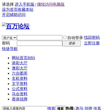
请选择
进入手机版
|
继续访问电脑版
设为首页
收藏本站
开启辅助访问
找回密码
自动登录
密码
立即注册
登录
快捷导航
网站首页
BBS
港彩大厅
澳彩大厅
六合图库
玄机资料
文字资料
公式资料
马会资料
香港挂牌
搜索
热搜:
跑马
挂牌
传真
搜索