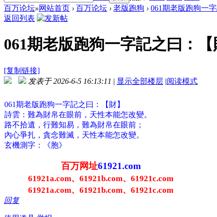
百万论坛
»
网站首页
›
百万论坛
›
老版跑狗
›
061期老版跑狗一字
返回列表
061期老版跑狗一字記之曰：【財
[复制链接]
发表于 2026-6-5 16:13:11
|
显示全部楼层
|
阅读模式
061期老版跑狗一字記之曰：【財】
詩雲：難為財帛在眼前，天性本能怎改變。
路不拾遺，行難知易，難為財帛在眼前；
內心爭扎，貪念難滅，天性本能怎改變。
玄機測字：《胞》
百万网址
61921.com
61921a.com、61921b.com、61921c.com
61921a.com、61921b.com、61921c.com
回复