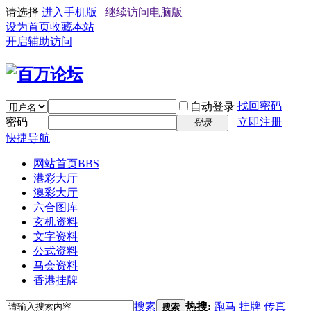
请选择
进入手机版
|
继续访问电脑版
设为首页
收藏本站
开启辅助访问
找回密码
自动登录
密码
立即注册
登录
快捷导航
网站首页
BBS
港彩大厅
澳彩大厅
六合图库
玄机资料
文字资料
公式资料
马会资料
香港挂牌
搜索
热搜:
跑马
挂牌
传真
搜索