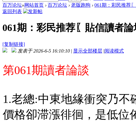
百万论坛
»
网站首页
›
百万论坛
›
老版跑狗
›
061期：彩民推荐
返回列表
061期：彩民推荐〖貼信讀者論
[复制链接]
发表于 2026-6-5 16:10:10
|
显示全部楼层
|
阅读模式
第061期讀者論談
1.老總:中東地緣衝突乃
價格卻滞漲徘徊，是低位佈