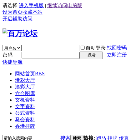
请选择
进入手机版
|
继续访问电脑版
设为首页
收藏本站
开启辅助访问
找回密码
自动登录
密码
立即注册
登录
快捷导航
网站首页
BBS
港彩大厅
澳彩大厅
六合图库
玄机资料
文字资料
公式资料
马会资料
香港挂牌
搜索
热搜:
跑马
挂牌
传真
搜索