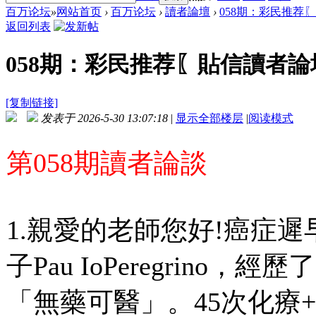
百万论坛
»
网站首页
›
百万论坛
›
讀者論壇
›
058期：彩民推荐
返回列表
058期：彩民推荐〖貼信讀者論
[复制链接]
发表于 2026-5-30 13:07:18
|
显示全部楼层
|
阅读模式
第058期讀者論談
1.親愛的老師您好!癌症
子Pau IoPeregrino
「無藥可醫」。45次化療