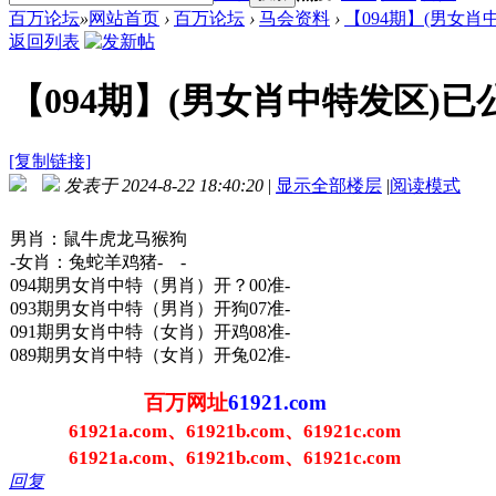
百万论坛
»
网站首页
›
百万论坛
›
马会资料
›
【094期】(男女肖
返回列表
【094期】(男女肖中特发区)已
[复制链接]
发表于 2024-8-22 18:40:20
|
显示全部楼层
|
阅读模式
男肖：鼠牛虎龙马猴狗
-女肖：兔蛇羊鸡猪- -
094期男女肖中特（男肖）开？00准-
093期男女肖中特（男肖）开狗07准-
091期男女肖中特（女肖）开鸡08准-
089期男女肖中特（女肖）开兔02准-
百万网址
61921.com
61921a.com、61921b.com、61921c.com
61921a.com、61921b.com、61921c.com
回复