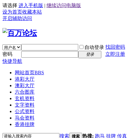
请选择
进入手机版
|
继续访问电脑版
设为首页
收藏本站
开启辅助访问
找回密码
自动登录
密码
立即注册
登录
快捷导航
网站首页
BBS
港彩大厅
澳彩大厅
六合图库
玄机资料
文字资料
公式资料
马会资料
香港挂牌
搜索
热搜:
跑马
挂牌
传真
搜索